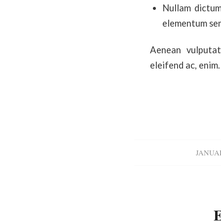
Nullam dictum 
elementum sem
Aenean vulputate
eleifend ac, enim.
JANUAR