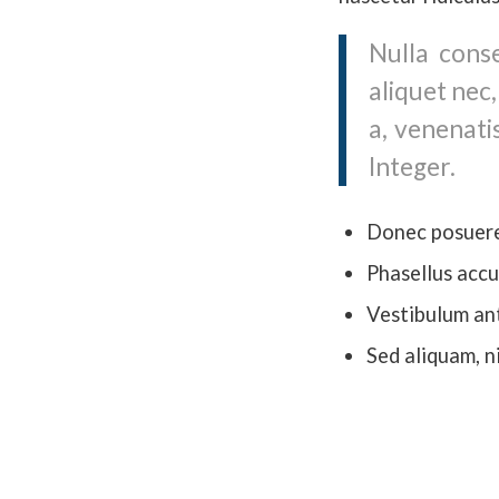
Nulla conse
aliquet nec,
a, venenati
Integer.
Donec posuere
Phasellus accu
Vestibulum ant
Sed aliquam, n