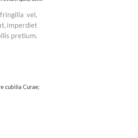
ingilla vel,
ut, imperdiet
llis pretium.
re cubilia Curae;