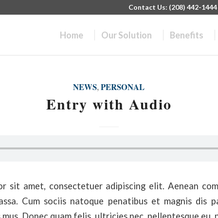
Contact Us: (208) 442-1444 |
Home
Our Solution
Benefits
NEWS
,
PERSONAL
Entry with Audio
r sit amet, consectetuer adipiscing elit. Aenean co
ssa. Cum sociis natoque penatibus et magnis dis p
 mus. Donec quam felis, ultricies nec, pellentesque eu, 