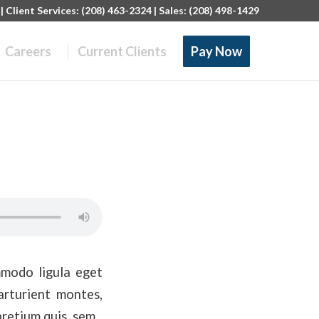
 Client Services: (208) 463-2324 | Sales: (208) 498-1429
Careers
Current Clients
Pay Now
mmodo ligula eget
arturient montes,
pretium quis, sem.