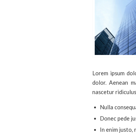
Lorem ipsum dolo
dolor. Aenean ma
nascetur ridiculus
Nulla consequ
Donec pede just
In enim justo, 